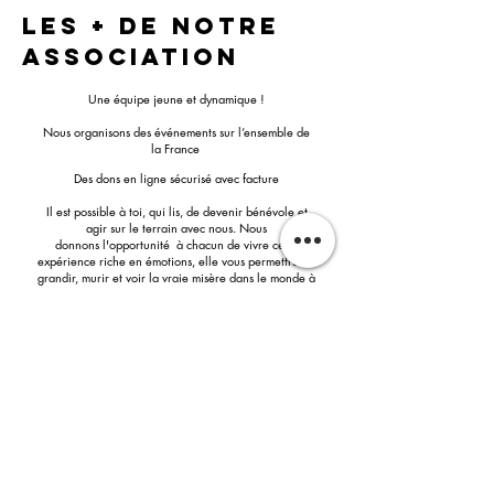
LES + de notre
association
Une équipe jeune et dynamique !
Nous organisons des événements sur l’ensemble de
la France
Des dons en ligne sécurisé avec facture
Il est possible à toi, qui lis, de devenir bénévole et
agir sur le terrain avec nous. Nous
donnons l'opportunité à chacun de vivre cette
expérience riche en émotions, elle vous permettra de
grandir, murir et voir la vraie misère dans le monde à
l'encontre de ce que nous montrent les médias.